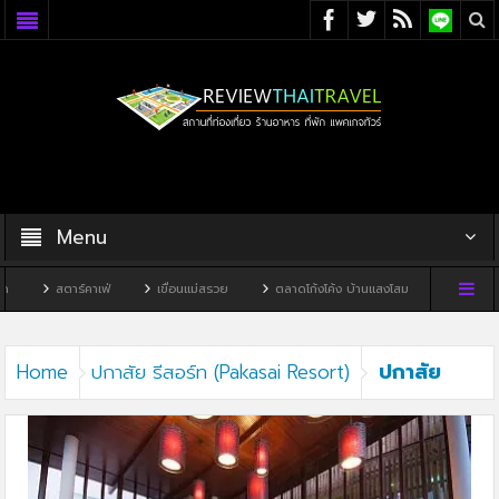
Menu
สตาร์คาเฟ่
เขื่อนแม่สรวย
ตลาดโก้งโค้ง บ้านแสงโสม
ทิวผาคาเฟ่
ปกาสัย
Home
ปกาสัย รีสอร์ท (Pakasai Resort)
รีสอร์ท (Pakasai Resort)3