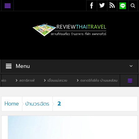
Menu
ฝด
สตาร์คาเฟ่
เขื่อนแม่สรวย
ตลาดโก้งโค้ง บ้านแสงโสม
ทิวผาคาเ
2
Home
บ้านวรฉัตร