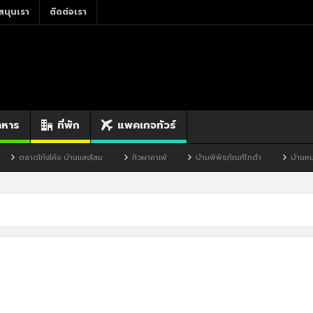
สนุนเรา
ติดต่อเรา
าหาร
ที่พัก
แพคเกจทัวร์
ตลาดโก้งโค้ง บ้านแสงโสม
ทิวผาคาเฟ่
บ้านพิพิธภัณฑ์ไทดำ
บ้านหนอง