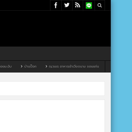
มะจับ
บ้านป๊อก
ญวนเร อาหารเช้าเวียดนาม ขอนแก่น