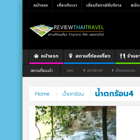
หน้าแรก
เกี่ยวกับเรา
เงื่อนไขการให้บริการ
สนับ
หน้าแรก
สถานที่ท่องเที่ยว
ร้านอ
สถานที่แนะนำ
ขาว จังหวัดเลย
ร้านอาหาร By แม่แฝด
สตาร์คาเฟ่
เขื่อนแม่สรวย
น้ำตกร้อน4
Home
น้ำตกร้อน