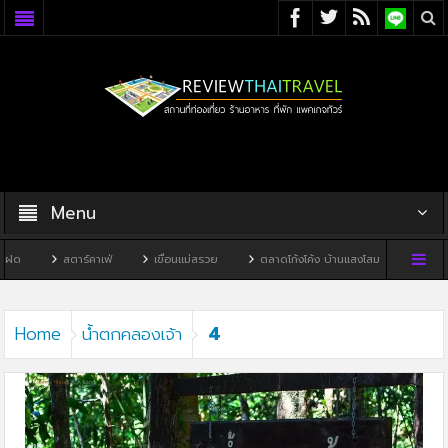
Menu
ฝด
สตาร์คาเฟ่
เขื่อนแม่สรวย
ตลาดโก้งโค้ง บ้านแสงโสม
ทิวผาคาเ
4
Home
น้ำตกคลองเจ้า