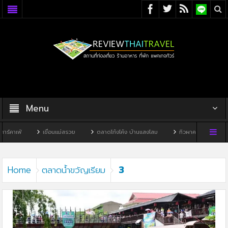
Menu
์คาเฟ่
เขื่อนแม่สรวย
ตลาดโก้งโค้ง บ้านแสงโสม
ทิวผาคาเฟ่
บ้า
3
Home
ตลาดน้ำขวัญเรียม