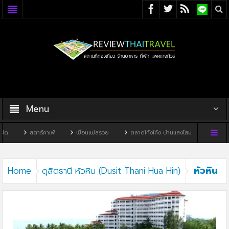
Menu
ด
สตาร์คาเฟ่
เขื่อนแม่สรวย
ตลาดโก้งโค้ง บ้านแสงโสม
ทิวผาคาเฟ
หัวหิน
Home
ดุสิตธานี หัวหิน (Dusit Thani Hua Hin)
Dusit Thani Hua Hin