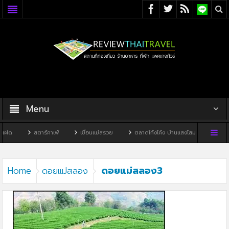
Menu
แฝด
สตาร์คาเฟ่
เขื่อนแม่สรวย
ตลาดโก้งโค้ง บ้านแสงโสม
ทิวผาคา
ดอยแม่สลอง3
Home
ดอยแม่สลอง