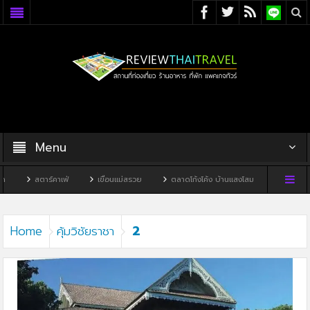
Menu
สตาร์คาเฟ่
เขื่อนแม่สรวย
ตลาดโก้งโค้ง บ้านแสงโสม
ทิวผาคาเฟ่
2
Home
คุ้มวิชัยราชา