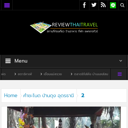
Menu
ฝด
สตาร์คาเฟ่
เขื่อนแม่สรวย
ตลาดโก้งโค้ง บ้านแสงโสม
ทิวผาคาเ
2
Home
คำชะโนด บ้านดุง อุดรธานี