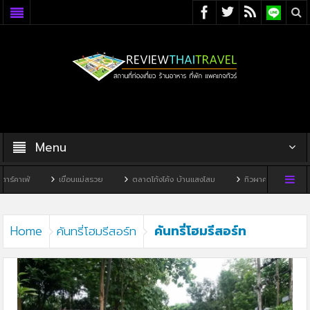
Menu
์คาเฟ่
เขื่อนแม่สรวย
ตลาดโก้งโค้ง บ้านแสงโสม
ทิวผาคาเฟ่
บ้า
คันทรี่โฮมรีสอร์ท
Home
คันทรี่โฮมรีสอร์ท