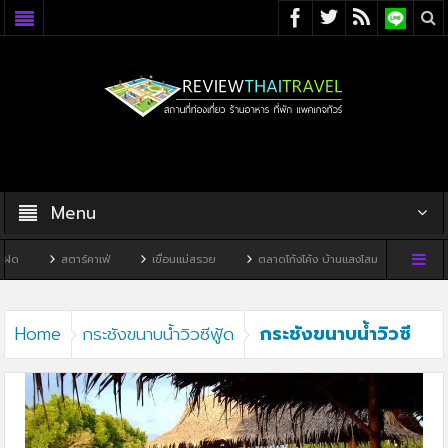
Menu
ด
สตาร์คาเฟ่
เขื่อนแม่สรวย
ตลาดโก้งโค้ง บ้านแสงโสม
ทิวผาคาเ
กระชังขนาบน้ำวิวซี
Home
กระชังขนาบน้ำวิวซีฟู้ด
ฟู้ด2