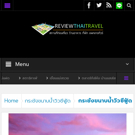
Menu
่แฝด
สตาร์คาเฟ่
เขื่อนแม่สรวย
ตลาดโก้งโค้ง บ้านแสงโสม
ทิวผาค
กระชังขนาบน้ำวิวซีฟู้ด
Home
กระชังขนาบน้ำวิวซีฟู้ด